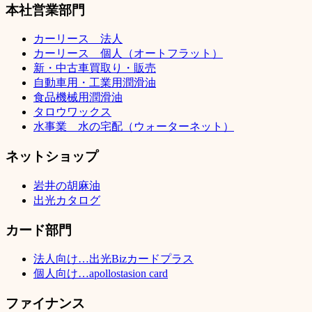
本社営業部門
カーリース 法人
カーリース 個人（オートフラット）
新・中古車買取り・販売
自動車用・工業用潤滑油
食品機械用潤滑油
タロウワックス
水事業 水の宅配（ウォーターネット）
ネットショップ
岩井の胡麻油
出光カタログ
カード部門
法人向け…出光Bizカードプラス
個人向け…apollostasion card
ファイナンス