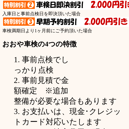
入庫日と事前点検日を即決頂いた場合
車検満期日より1ヶ月前にご予約頂いた場合
おおや車検の4つの特徴
1.
事前点検
でし
っかり点検
2.
事前見積
で金
額確定 ※追加
整備が必要な場合もあります
3. お支払いは、
現金･クレジッ
トカード対応
いたします