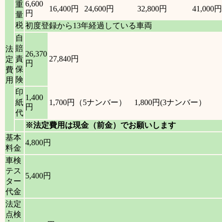
6,600
重
16,400円
24,600円
32,800円
41,000円
円
量
税
初度登録から13年経過している車両
自
賠
法
26,370
責
27,840円
定
円
保
費
険
用
印
1,400
紙
1,700円（5ナンバー） 1,800円(3ナンバー）
円
代
※法定費用は現金（前金）でお願いします
基本
4,800円
料金
車検
テス
5,400円
ター
代金
法定
点検
・