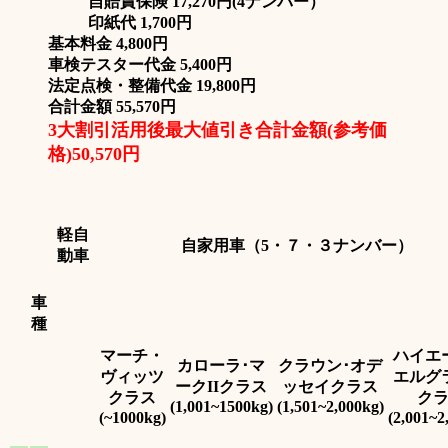
自賠責保険 17,270円(4ナンバー）
印紙代 1,700円
基本料金 4,800円
車検テスター代金 5,400円
法定点検・整備代金 19,800円
合計金額 55,570円
3大割引活用後最大値引き合計金額(参考価
格)50,570円
軽自
自家用車（5・７・３ナンバー）
動車
車
種
マーチ・
ハイエ
カローラ･マ
クラウン･オデ
ヴィッツ
エルグ
ークIIクラス
ッセイクラス
クラス
ク
(1,001~1500kg)
(1,501~2,000kg)
(~1000kg)
(2,001~2