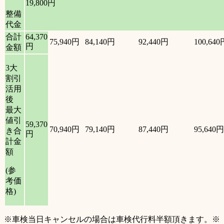
19,800円
整備
代金
合計
64,370
75,940円
84,140円
92,440円
100,640
円
金額
3大
割引
活用
後
最大
値引
59,370
70,940円
79,140円
87,440円
95,640円
き合
円
計金
額
(参
考価
格)
※車検当日キャンセルの場合は車検代行料半額頂きます。※