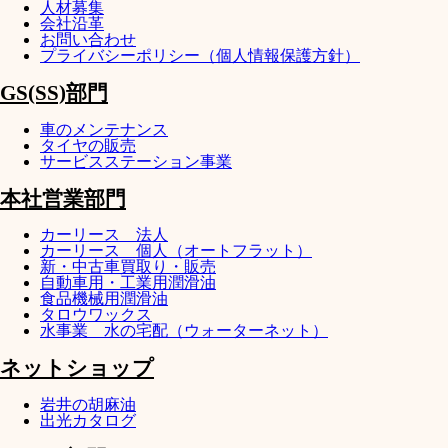
人材募集
会社沿革
お問い合わせ
プライバシーポリシー（個人情報保護方針）
GS(SS)部門
車のメンテナンス
タイヤの販売
サービスステーション事業
本社営業部門
カーリース 法人
カーリース 個人（オートフラット）
新・中古車買取り・販売
自動車用・工業用潤滑油
食品機械用潤滑油
タロウワックス
水事業 水の宅配（ウォーターネット）
ネットショップ
岩井の胡麻油
出光カタログ