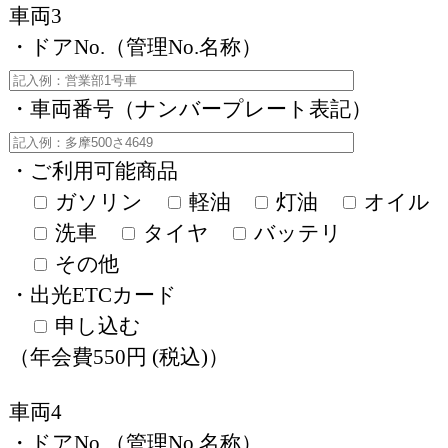
車両3
・ドアNo.（管理No.名称）
・車両番号（ナンバープレート表記）
・ご利用可能商品
ガソリン
軽油
灯油
オイル
洗車
タイヤ
バッテリ
その他
・出光ETCカード
申し込む
（年会費550円 (税込)）
車両4
・ドアNo.（管理No.名称）