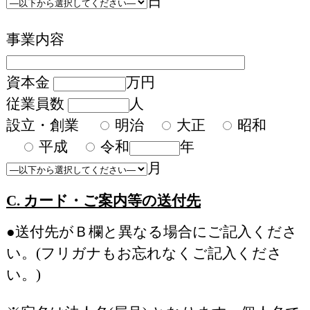
日
事業内容
資本金
万円
従業員数
人
設立・創業
明治
大正
昭和
平成
令和
年
月
C. カード・ご案内等の送付先
●送付先がＢ欄と異なる場合にご記入くださ
い。(フリガナもお忘れなくご記入くださ
い。)