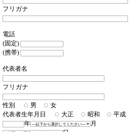
フリガナ
電話
(固定)
(携帯)
代表者名
フリガナ
性別
男
女
代表者生年月日
大正
昭和
平成
年
月