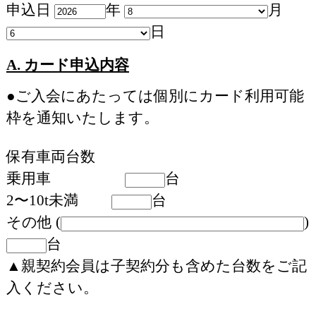
申込日
年
月
日
A. カード申込内容
●ご入会にあたっては個別にカード利用可能
枠を通知いたします。
保有車両台数
乗用車
台
2〜10t未満
台
その他 (
)
台
▲親契約会員は子契約分も含めた台数をご記
入ください。