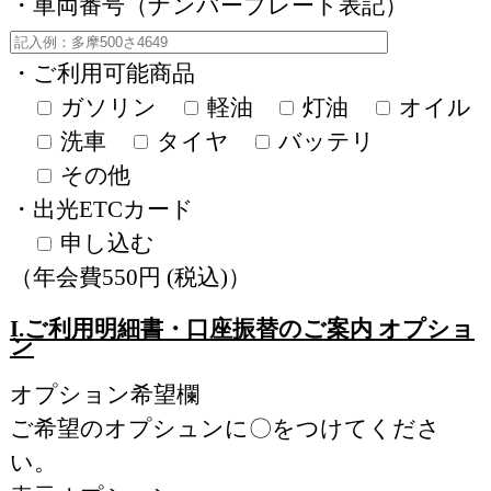
・車両番号（ナンバープレート表記）
・ご利用可能商品
ガソリン
軽油
灯油
オイル
洗車
タイヤ
バッテリ
その他
・出光ETCカード
申し込む
（年会費550円 (税込)）
I.ご利用明細書・口座振替のご案内 オプショ
ン
オプション希望欄
ご希望のオプシュンに〇をつけてくださ
い。