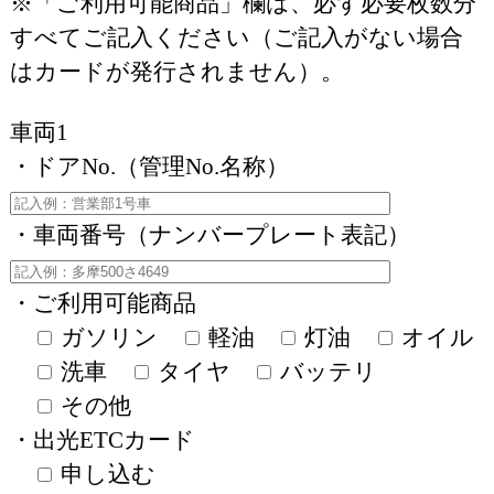
※「ご利用可能商品」欄は、必ず必要枚数分
すべてご記入ください（ご記入がない場合
はカードが発行されません）。
車両1
・ドアNo.（管理No.名称）
・車両番号（ナンバープレート表記）
・ご利用可能商品
ガソリン
軽油
灯油
オイル
洗車
タイヤ
バッテリ
その他
・出光ETCカード
申し込む