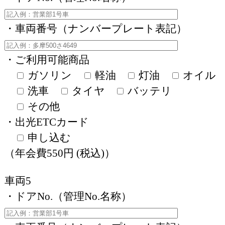
・車両番号（ナンバープレート表記）
・ご利用可能商品
ガソリン
軽油
灯油
オイル
洗車
タイヤ
バッテリ
その他
・出光ETCカード
申し込む
（年会費550円 (税込)）
車両5
・ドアNo.（管理No.名称）